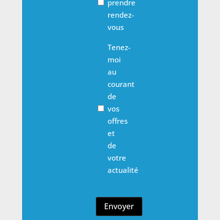
prendre
rendez-
vous
Email
Tenez-
Opt
moi
In
au
courant
de
vos
offres
et
de
votre
actualité
Envoyer