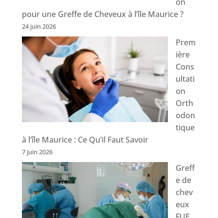
on
pour une Greffe de Cheveux à l’île Maurice ?
24 juin 2026
Prem
ière
Cons
ultati
on
Orth
odon
tique
à l’île Maurice : Ce Qu’il Faut Savoir
7 juin 2026
Greff
e de
chev
eux
FUE