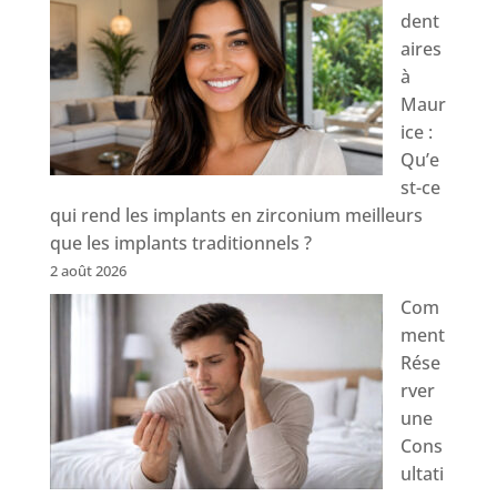
dent
aires
à
Maur
ice :
Qu’e
st-ce
qui rend les implants en zirconium meilleurs
que les implants traditionnels ?
2 août 2026
Com
ment
Rése
rver
une
Cons
ultati