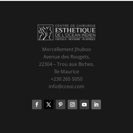
Morcellement Jhuboo
Avenue des Rougets,
22304 – Trou aux Biches,
île Maurice
+230 265 5050
info@cceoi.com