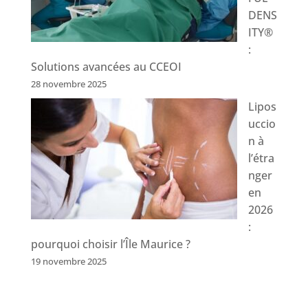
DENS
ITY®
:
Solutions avancées au CCEOI
28 novembre 2025
Lipos
uccio
n à
l’étra
nger
en
2026
:
pourquoi choisir l’Île Maurice ?
19 novembre 2025