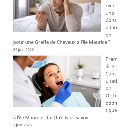
rver
une
Cons
ultati
on
pour une Greffe de Cheveux à l’île Maurice ?
24 juin 2026
Prem
ière
Cons
ultati
on
Orth
odon
tique
à l’île Maurice : Ce Qu’il Faut Savoir
7 juin 2026