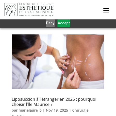
Our website uses cookies to give you the best and most
relevant experience. By clicking on accept, you give your
consent to the use of cookies as per our privacy policy.
Deny
Accept
Liposuccion à l’étranger en 2026 : pourquoi
choisir l’Île Maurice ?
par
marielaure_b
|
Nov 19, 2025
|
Chirurgie