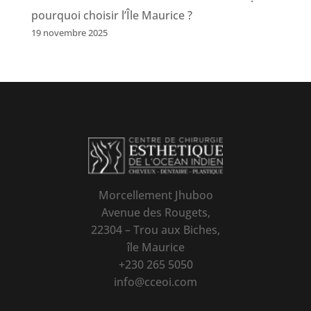
pourquoi choisir l’Île Maurice ?
19 novembre 2025
Morcellement Jhuboo
Avenue des Rougets,
22304 – Trou aux Biches,
île Maurice
+230 265 5050
info@cceoi.com