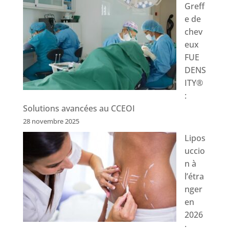
Greff
e de
chev
eux
FUE
DENS
ITY®
:
Solutions avancées au CCEOI
28 novembre 2025
Lipos
uccio
n à
l’étra
nger
en
2026
: